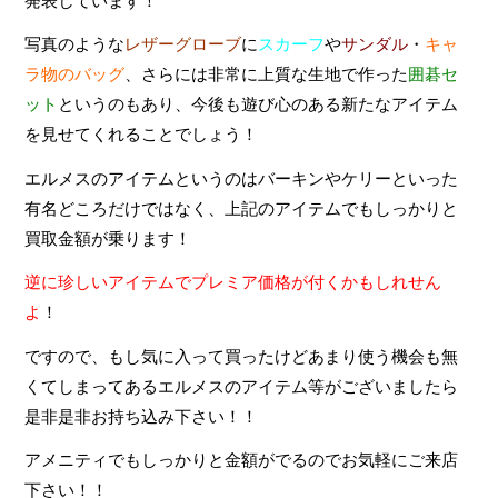
発表しています！
写真のような
レザーグローブ
に
スカーフ
や
サンダル
・
キャ
ラ物のバッグ
、さらには非常に上質な生地で作った
囲碁セ
ット
というのもあり、今後も遊び心のある新たなアイテム
を見せてくれることでしょう！
エルメスのアイテムというのはバーキンやケリーといった
有名どころだけではなく、上記のアイテムでもしっかりと
買取金額が乗ります！
逆に珍しいアイテムでプレミア価格が付くかもしれせん
よ
！
ですので、もし気に入って買ったけどあまり使う機会も無
くてしまってあるエルメスのアイテム等がございましたら
是非是非お持ち込み下さい！！
アメニティでもしっかりと金額がでるのでお気軽にご来店
下さい！！