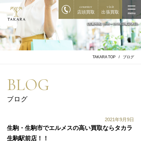
counter
visit
店頭買取
出張買取
menu
[営業時間] 10:00～18:30(日曜定休日)
TAKARA TOP
ブログ
BLOG
ブログ
2021年9月9日
生駒・生駒市でエルメスの高い買取ならタカラ
生駒駅前店！！