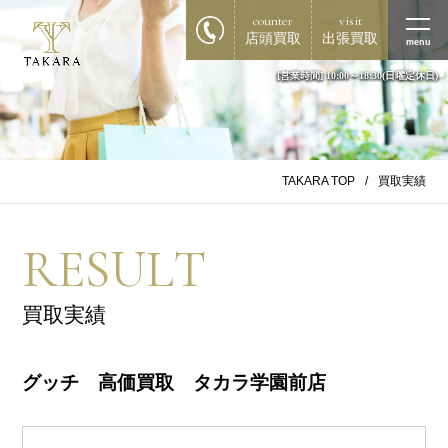
counter
visit
店頭買取
出張買取
menu
[営業時間] 10:00～18:30(日曜定休日)
TAKARA TOP
買取実績
RESULT
買取実績
グッチ 高価買取 タカラ学園前店