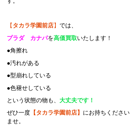
す。
【
タカラ学園前店
】
では、
プラダ カナパ
を
高価買取
いたします！
●角擦れ
●汚れがある
●型崩れしている
●色褪せしている
という状態の物も、
大丈夫です！
ぜひ一度
【タカラ学園前店】
にお持ちください
ませ
。