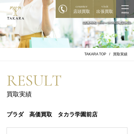
counter
visit
店頭買取
出張買取
menu
[営業時間] 10:00～18:30(日曜定休日)
TAKARA TOP
買取実績
RESULT
買取実績
プラダ 高価買取 タカラ学園前店